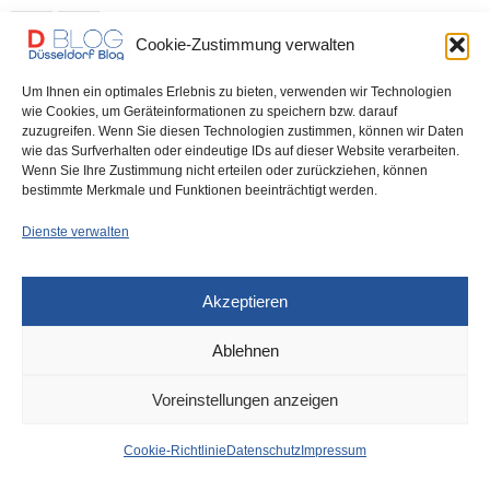
0 SHARES
Cookie-Zustimmung verwalten
Um Ihnen ein optimales Erlebnis zu bieten, verwenden wir Technologien
wie Cookies, um Geräteinformationen zu speichern bzw. darauf
zuzugreifen. Wenn Sie diesen Technologien zustimmen, können wir Daten
IMPRESSUM
DATENSCHUTZ
COOKIE-RICHTLINIE (EU)
wie das Surfverhalten oder eindeutige IDs auf dieser Website verarbeiten.
Wenn Sie Ihre Zustimmung nicht erteilen oder zurückziehen, können
bestimmte Merkmale und Funktionen beeinträchtigt werden.
Dienste verwalten
Akzeptieren
Ablehnen
Voreinstellungen anzeigen
Cookie-Richtlinie
Datenschutz
Impressum