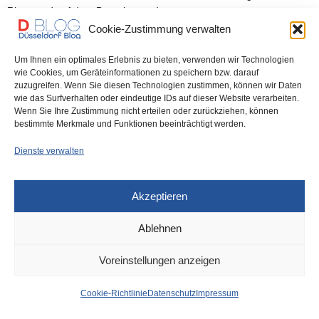
Riesenrad auf dem Burgplatz und…
Cookie-Zustimmung verwalten
0 SHARES
Um Ihnen ein optimales Erlebnis zu bieten, verwenden wir Technologien
wie Cookies, um Geräteinformationen zu speichern bzw. darauf
zuzugreifen. Wenn Sie diesen Technologien zustimmen, können wir Daten
wie das Surfverhalten oder eindeutige IDs auf dieser Website verarbeiten.
Wenn Sie Ihre Zustimmung nicht erteilen oder zurückziehen, können
IMPRESSUM
DATENSCHUTZ
COOKIE-RICHTLINIE (EU)
bestimmte Merkmale und Funktionen beeinträchtigt werden.
Dienste verwalten
Akzeptieren
Ablehnen
Voreinstellungen anzeigen
Cookie-Richtlinie
Datenschutz
Impressum