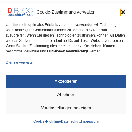
0 SHARES
Cookie-Zustimmung verwalten
Um Ihnen ein optimales Erlebnis zu bieten, verwenden wir Technologien
wie Cookies, um Geräteinformationen zu speichern bzw. darauf
zuzugreifen. Wenn Sie diesen Technologien zustimmen, können wir Daten
IMPRESSUM
DATENSCHUTZ
COOKIE-RICHTLINIE (EU)
wie das Surfverhalten oder eindeutige IDs auf dieser Website verarbeiten.
Wenn Sie Ihre Zustimmung nicht erteilen oder zurückziehen, können
bestimmte Merkmale und Funktionen beeinträchtigt werden.
Dienste verwalten
Akzeptieren
Ablehnen
Voreinstellungen anzeigen
Cookie-Richtlinie
Datenschutz
Impressum