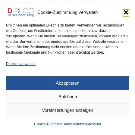
eine 92-jährige Fußgängerin von einem Pkw erfasst.…
Cookie-Zustimmung verwalten
0 SHARES
Um Ihnen ein optimales Erlebnis zu bieten, verwenden wir Technologien
wie Cookies, um Geräteinformationen zu speichern bzw. darauf
zuzugreifen. Wenn Sie diesen Technologien zustimmen, können wir Daten
wie das Surfverhalten oder eindeutige IDs auf dieser Website verarbeiten.
Wenn Sie Ihre Zustimmung nicht erteilen oder zurückziehen, können
IMPRESSUM
DATENSCHUTZ
COOKIE-RICHTLINIE (EU)
bestimmte Merkmale und Funktionen beeinträchtigt werden.
Dienste verwalten
Akzeptieren
Ablehnen
Voreinstellungen anzeigen
Cookie-Richtlinie
Datenschutz
Impressum