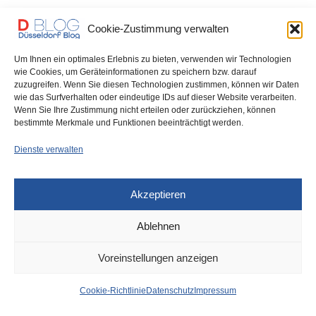
Vor ziemlich genau 110 Jahren stellte Vaslav Nijinsky zu einer
Cookie-Zustimmung verwalten
neuen Komposition von Igor Stravinsky…
Um Ihnen ein optimales Erlebnis zu bieten, verwenden wir Technologien
0 SHARES
wie Cookies, um Geräteinformationen zu speichern bzw. darauf
zuzugreifen. Wenn Sie diesen Technologien zustimmen, können wir Daten
wie das Surfverhalten oder eindeutige IDs auf dieser Website verarbeiten.
Wenn Sie Ihre Zustimmung nicht erteilen oder zurückziehen, können
bestimmte Merkmale und Funktionen beeinträchtigt werden.
IMPRESSUM
DATENSCHUTZ
COOKIE-RICHTLINIE (EU)
Dienste verwalten
Akzeptieren
Ablehnen
Voreinstellungen anzeigen
Cookie-Richtlinie
Datenschutz
Impressum