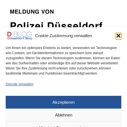
Cookie-Zustimmung verwalten
Um Ihnen ein optimales Erlebnis zu bieten, verwenden wir Technologien
wie Cookies, um Geräteinformationen zu speichern bzw. darauf
POLIZEI
19. NOVEMBER 2025
zuzugreifen. Wenn Sie diesen Technologien zustimmen, können wir Daten
Gerresheim: Nächtliche Jagd mit
wie das Surfverhalten oder eindeutige IDs auf dieser Website verarbeiten.
Wenn Sie Ihre Zustimmung nicht erteilen oder zurückziehen, können
Hubschrauber
bestimmte Merkmale und Funktionen beeinträchtigt werden.
Dienste verwalten
In der vergangenen Nacht flüchteten drei Personen aus einem Pkw
nachdem er frontal mit einem…
Akzeptieren
0 SHARES
Ablehnen