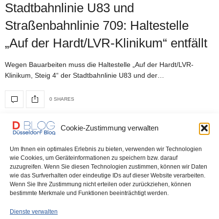
Stadtbahnlinie U83 und
Straßenbahnlinie 709: Haltestelle
„Auf der Hardt/LVR-Klinikum“ entfällt
Wegen Bauarbeiten muss die Haltestelle „Auf der Hardt/LVR-
Klinikum, Steig 4“ der Stadtbahnlinie U83 und der…
0 SHARES
Cookie-Zustimmung verwalten
DÜSSELDORF
29. SEPTEMBER 2023
Um Ihnen ein optimales Erlebnis zu bieten, verwenden wir Technologien
Rheinbahn: Gleisbauarbeiten auf der
wie Cookies, um Geräteinformationen zu speichern bzw. darauf
zuzugreifen. Wenn Sie diesen Technologien zustimmen, können wir Daten
Grafenberger Allee – Änderungen für
wie das Surfverhalten oder eindeutige IDs auf dieser Website verarbeiten.
Wenn Sie Ihre Zustimmung nicht erteilen oder zurückziehen, können
vierzehn Linien
bestimmte Merkmale und Funktionen beeinträchtigt werden.
Dienste verwalten
Die Rheinbahn erneuert auf der Grafenberger Allee im Bereich des