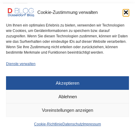
0 SHARES
Cookie-Zustimmung verwalten
Um Ihnen ein optimales Erlebnis zu bieten, verwenden wir Technologien
wie Cookies, um Geräteinformationen zu speichern bzw. darauf
zuzugreifen. Wenn Sie diesen Technologien zustimmen, können wir Daten
IMPRESSUM
DATENSCHUTZ
COOKIE-RICHTLINIE (EU)
wie das Surfverhalten oder eindeutige IDs auf dieser Website verarbeiten.
Wenn Sie Ihre Zustimmung nicht erteilen oder zurückziehen, können
bestimmte Merkmale und Funktionen beeinträchtigt werden.
Dienste verwalten
Akzeptieren
Ablehnen
Voreinstellungen anzeigen
Cookie-Richtlinie
Datenschutz
Impressum