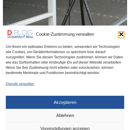
Cookie-Zustimmung verwalten
VERKEHR
15. JANUAR 2026
Um Ihnen ein optimales Erlebnis zu bieten, verwenden wir Technologien
wie Cookies, um Geräteinformationen zu speichern bzw. darauf
Hier wird ab Montag geblitzt –
zuzugreifen. Wenn Sie diesen Technologien zustimmen, können wir Daten
wie das Surfverhalten oder eindeutige IDs auf dieser Website verarbeiten.
Schwerpunkt Südring
Wenn Sie Ihre Zustimmung nicht erteilen oder zurückziehen, können
bestimmte Merkmale und Funktionen beeinträchtigt werden.
Montag, 19. Januar: Niederrheinstraße, Am Schönenkamp,
Dienste verwalten
Benninghauser Straße, Benrodestraße, Kölner Landstraße,
Süllenstraße, Lütticher Straße, Südring Dienstag,…
Akzeptieren
0 SHARES
Ablehnen
Voreinstellungen anzeigen