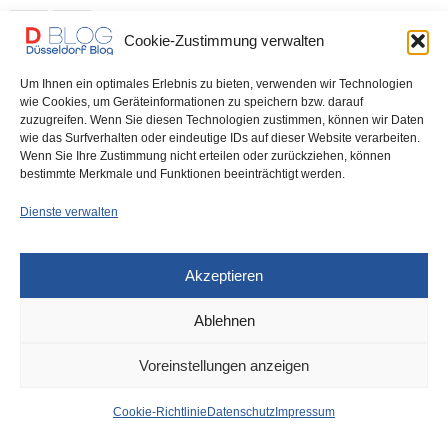
0 SHARES
Cookie-Zustimmung verwalten
Um Ihnen ein optimales Erlebnis zu bieten, verwenden wir Technologien
wie Cookies, um Geräteinformationen zu speichern bzw. darauf
zuzugreifen. Wenn Sie diesen Technologien zustimmen, können wir Daten
IMPRESSUM
DATENSCHUTZ
COOKIE-RICHTLINIE (EU)
wie das Surfverhalten oder eindeutige IDs auf dieser Website verarbeiten.
Wenn Sie Ihre Zustimmung nicht erteilen oder zurückziehen, können
bestimmte Merkmale und Funktionen beeinträchtigt werden.
Dienste verwalten
Akzeptieren
Ablehnen
Voreinstellungen anzeigen
Cookie-Richtlinie
Datenschutz
Impressum