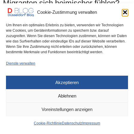
Migranten sich heimischer fühlen?
Cookie-Zustimmung verwalten
Erleben wir knapp drei Wochen vor der #Landtagswahl eine
Intensiv-Kuschelei der #CDU mit den #Die_Grünen?…
Um Ihnen ein optimales Erlebnis zu bieten, verwenden wir Technologien
wie Cookies, um Geräteinformationen zu speichern bzw. darauf
zuzugreifen. Wenn Sie diesen Technologien zustimmen, können wir Daten
0 SHARES
wie das Surfverhalten oder eindeutige IDs auf dieser Website verarbeiten.
Wenn Sie Ihre Zustimmung nicht erteilen oder zurückziehen, können
bestimmte Merkmale und Funktionen beeinträchtigt werden.
Dienste verwalten
IMPRESSUM
DATENSCHUTZ
COOKIE-RICHTLINIE (EU)
Akzeptieren
Ablehnen
Voreinstellungen anzeigen
Cookie-Richtlinie
Datenschutz
Impressum