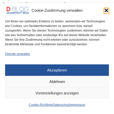
Steinberg“ für Bahnen gesperrt – von Sonntag,…
Cookie-Zustimmung verwalten
0 SHARES
Um Ihnen ein optimales Erlebnis zu bieten, verwenden wir Technologien
wie Cookies, um Geräteinformationen zu speichern bzw. darauf
zuzugreifen. Wenn Sie diesen Technologien zustimmen, können wir Daten
wie das Surfverhalten oder eindeutige IDs auf dieser Website verarbeiten.
Wenn Sie Ihre Zustimmung nicht erteilen oder zurückziehen, können
IMPRESSUM
DATENSCHUTZ
COOKIE-RICHTLINIE (EU)
bestimmte Merkmale und Funktionen beeinträchtigt werden.
Dienste verwalten
Akzeptieren
Ablehnen
Voreinstellungen anzeigen
Cookie-Richtlinie
Datenschutz
Impressum