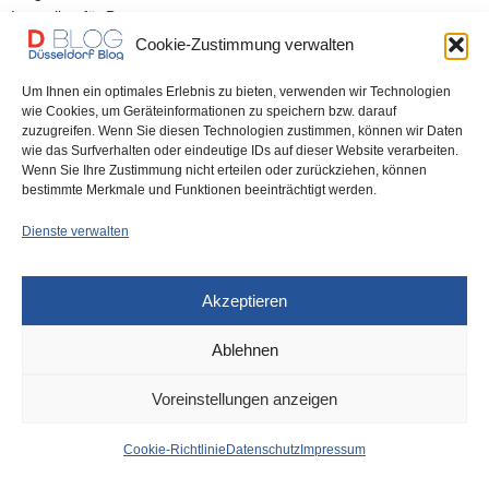
Luegallee für Busse gesperrt – von…
Cookie-Zustimmung verwalten
0 SHARES
Um Ihnen ein optimales Erlebnis zu bieten, verwenden wir Technologien
wie Cookies, um Geräteinformationen zu speichern bzw. darauf
zuzugreifen. Wenn Sie diesen Technologien zustimmen, können wir Daten
wie das Surfverhalten oder eindeutige IDs auf dieser Website verarbeiten.
Wenn Sie Ihre Zustimmung nicht erteilen oder zurückziehen, können
IMPRESSUM
DATENSCHUTZ
COOKIE-RICHTLINIE (EU)
bestimmte Merkmale und Funktionen beeinträchtigt werden.
Dienste verwalten
Akzeptieren
Ablehnen
Voreinstellungen anzeigen
Cookie-Richtlinie
Datenschutz
Impressum