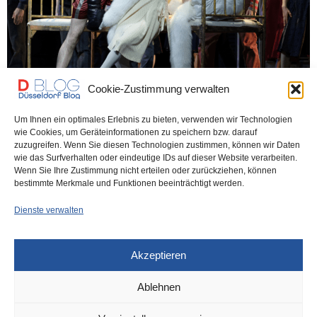
Cookie-Zustimmung verwalten
Um Ihnen ein optimales Erlebnis zu bieten, verwenden wir Technologien
wie Cookies, um Geräteinformationen zu speichern bzw. darauf
DÜSSELDORF KULTUR
14. MAI 2026
zuzugreifen. Wenn Sie diesen Technologien zustimmen, können wir Daten
„Endstation Sehnsucht“ –
wie das Surfverhalten oder eindeutige IDs auf dieser Website verarbeiten.
Wenn Sie Ihre Zustimmung nicht erteilen oder zurückziehen, können
Literaturballett frenetisch gefeiert
bestimmte Merkmale und Funktionen beeinträchtigt werden.
Dienste verwalten
Von Gisela Rudolph Orkanartiger Jubel erfüllte am Schluss der
Ballettpremiere „Endstation Sehnsucht“ den Zuschauersaal des…
Akzeptieren
0 SHARES
Ablehnen