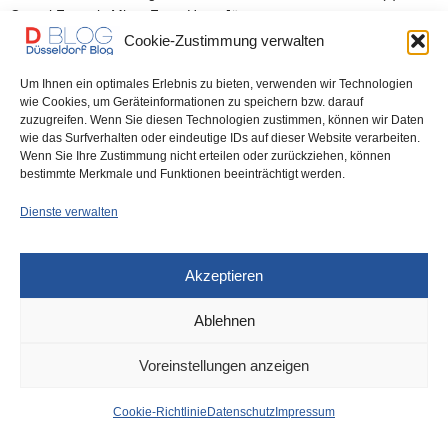
Cornel Frey als Mime Foto: Hans Jörg…
Cookie-Zustimmung verwalten
0 SHARES
Um Ihnen ein optimales Erlebnis zu bieten, verwenden wir Technologien
wie Cookies, um Geräteinformationen zu speichern bzw. darauf
zuzugreifen. Wenn Sie diesen Technologien zustimmen, können wir Daten
wie das Surfverhalten oder eindeutige IDs auf dieser Website verarbeiten.
Wenn Sie Ihre Zustimmung nicht erteilen oder zurückziehen, können
IMPRESSUM
DATENSCHUTZ
COOKIE-RICHTLINIE (EU)
bestimmte Merkmale und Funktionen beeinträchtigt werden.
Dienste verwalten
Akzeptieren
Ablehnen
Voreinstellungen anzeigen
Cookie-Richtlinie
Datenschutz
Impressum