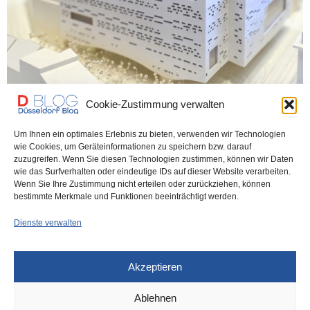
Cookie-Zustimmung verwalten
Um Ihnen ein optimales Erlebnis zu bieten, verwenden wir Technologien
wie Cookies, um Geräteinformationen zu speichern bzw. darauf
DÜSSELDORF KULTUR
19. NOVEMBER 2025
zuzugreifen. Wenn Sie diesen Technologien zustimmen, können wir Daten
Opernhaus – das ist der wunderbare
wie das Surfverhalten oder eindeutige IDs auf dieser Website verarbeiten.
Wenn Sie Ihre Zustimmung nicht erteilen oder zurückziehen, können
Siegerentwurf (Video)
bestimmte Merkmale und Funktionen beeinträchtigt werden.
Dienste verwalten
Das Preisgericht des Generalplanungswettbewerbs „Opernhaus
der Zukunft“ hat sich in seiner finalen Sitzung für vier…
Akzeptieren
0 SHARES
Ablehnen