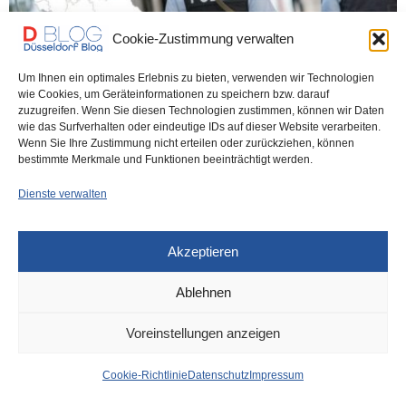
Cookie-Zustimmung verwalten
Um Ihnen ein optimales Erlebnis zu bieten, verwenden wir Technologien
wie Cookies, um Geräteinformationen zu speichern bzw. darauf
POLIZEI
9. JANUAR 2026
zuzugreifen. Wenn Sie diesen Technologien zustimmen, können wir Daten
Bundespolizei: Mehr Schutz im Hbf
wie das Surfverhalten oder eindeutige IDs auf dieser Website verarbeiten.
Wenn Sie Ihre Zustimmung nicht erteilen oder zurückziehen, können
am Wochenende
bestimmte Merkmale und Funktionen beeinträchtigt werden.
Dienste verwalten
Die Bundespolizei verstärkt ab heute bis einschließlich Sonntaag
ihre Präsenz an mehr als zehn Großstadtbahnhöfen,…
Akzeptieren
0 SHARES
Ablehnen
Voreinstellungen anzeigen
IMPRESSUM
DATENSCHUTZ
COOKIE-RICHTLINIE (EU)
Cookie-Richtlinie
Datenschutz
Impressum