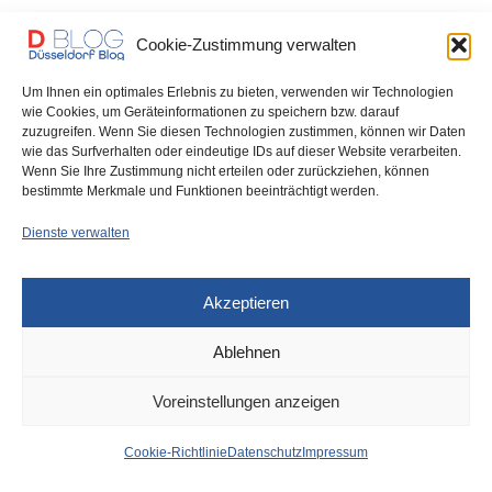
Antenne Düsseldorf: Das sind die Düsseldorfer
Cookie-Zustimmung verwalten
Unfallschwerpunkte Bild: Scharia-Schüler drohten mit
Steinigung…
Um Ihnen ein optimales Erlebnis zu bieten, verwenden wir Technologien
wie Cookies, um Geräteinformationen zu speichern bzw. darauf
zuzugreifen. Wenn Sie diesen Technologien zustimmen, können wir Daten
0 SHARES
wie das Surfverhalten oder eindeutige IDs auf dieser Website verarbeiten.
Wenn Sie Ihre Zustimmung nicht erteilen oder zurückziehen, können
bestimmte Merkmale und Funktionen beeinträchtigt werden.
Dienste verwalten
IMPRESSUM
DATENSCHUTZ
COOKIE-RICHTLINIE (EU)
Akzeptieren
Ablehnen
Voreinstellungen anzeigen
Cookie-Richtlinie
Datenschutz
Impressum