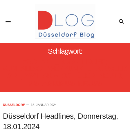
Schlagwort:
#SCHNEE_DÜSSELDORF;
#UNFALLSCHWERPUNKTE_DÜSSELD
ORF; #SCHARIA_SCHÜLER_NEUSS;
#ISLAMISMUS_NEUSS
DÜSSELDORF
18. JANUAR 2024
Düsseldorf Headlines, Donnerstag,
18.01.2024