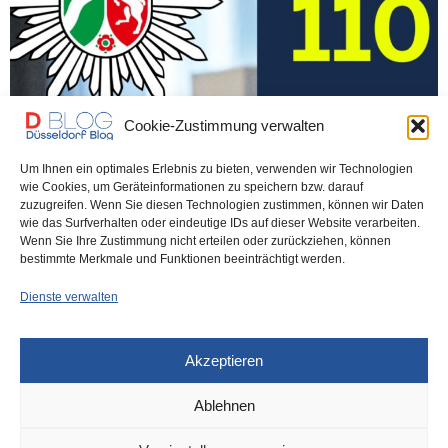
Cookie-Zustimmung verwalten
Um Ihnen ein optimales Erlebnis zu bieten, verwenden wir Technologien
wie Cookies, um Geräteinformationen zu speichern bzw. darauf
POLIZEI
15. DEZEMBER 2025
zuzugreifen. Wenn Sie diesen Technologien zustimmen, können wir Daten
Hafen: Schießerei am Neuer Zollhof
wie das Surfverhalten oder eindeutige IDs auf dieser Website verarbeiten.
Wenn Sie Ihre Zustimmung nicht erteilen oder zurückziehen, können
– zwei Männer schwer verletzt
bestimmte Merkmale und Funktionen beeinträchtigt werden.
Dienste verwalten
Sonntag, kurz nach Mitternacht, genau um 00:15 Uhr. Anlieger und
Gäste des Restaurants Neuer Zollhof…
Akzeptieren
0 SHARES
Ablehnen