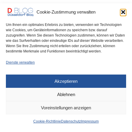
Die Düsseldorfer Polizei sucht Zeugen eines versuchten Raubes
Cookie-Zustimmung verwalten
von Montagnachmittag in Rath. Drei Unbekannte hatten…
Um Ihnen ein optimales Erlebnis zu bieten, verwenden wir Technologien
0 SHARES
wie Cookies, um Geräteinformationen zu speichern bzw. darauf
zuzugreifen. Wenn Sie diesen Technologien zustimmen, können wir Daten
wie das Surfverhalten oder eindeutige IDs auf dieser Website verarbeiten.
Wenn Sie Ihre Zustimmung nicht erteilen oder zurückziehen, können
bestimmte Merkmale und Funktionen beeinträchtigt werden.
IMPRESSUM
DATENSCHUTZ
COOKIE-RICHTLINIE (EU)
Dienste verwalten
Akzeptieren
Ablehnen
Voreinstellungen anzeigen
Cookie-Richtlinie
Datenschutz
Impressum