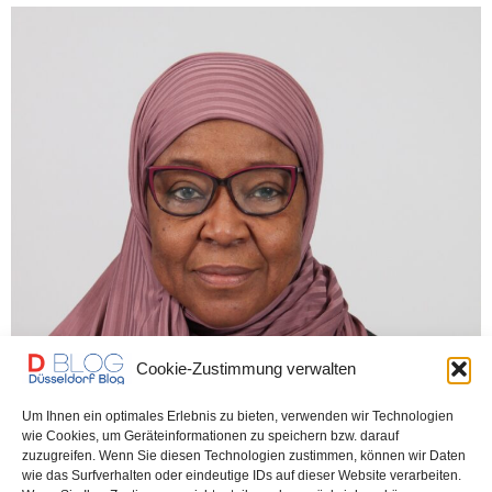
Cookie-Zustimmung verwalten
UNCATEGORIZED
30. JANUAR 2026
Um Ihnen ein optimales Erlebnis zu bieten, verwenden wir Technologien
Tonhalle: Menschenrechtspreis an
wie Cookies, um Geräteinformationen zu speichern bzw. darauf
zuzugreifen. Wenn Sie diesen Technologien zustimmen, können wir Daten
Frauenrechtlerin – Sonderpreis für
wie das Surfverhalten oder eindeutige IDs auf dieser Website verarbeiten.