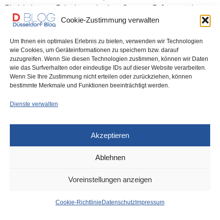
Rheinbahn zum Fahrplanwechsel am Sonntag, 7. Januar, mit…
Cookie-Zustimmung verwalten
0 SHARES
Um Ihnen ein optimales Erlebnis zu bieten, verwenden wir Technologien
wie Cookies, um Geräteinformationen zu speichern bzw. darauf
zuzugreifen. Wenn Sie diesen Technologien zustimmen, können wir Daten
wie das Surfverhalten oder eindeutige IDs auf dieser Website verarbeiten.
Wenn Sie Ihre Zustimmung nicht erteilen oder zurückziehen, können
IMPRESSUM
DATENSCHUTZ
COOKIE-RICHTLINIE (EU)
bestimmte Merkmale und Funktionen beeinträchtigt werden.
Dienste verwalten
Akzeptieren
Ablehnen
Voreinstellungen anzeigen
Cookie-Richtlinie
Datenschutz
Impressum