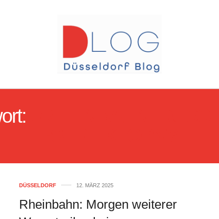
ort:
#RHEINBAHN_DÜSS
#STREIK_ÖPNV
DÜSSELDORF
12. MÄRZ 2025
Rheinbahn: Morgen weiterer