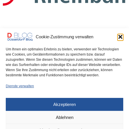
Cookie-Zustimmung verwalten
DÜSSELDORF
27. NOVEMBER 2025
Um Ihnen ein optimales Erlebnis zu bieten, verwenden wir Technologien
Zehn Verletzte bei Bahn-Entgleisung
wie Cookies, um Geräteinformationen zu speichern bzw. darauf
zuzugreifen. Wenn Sie diesen Technologien zustimmen, können wir Daten
in Holthausen – Auswirkungen auf
wie das Surfverhalten oder eindeutige IDs auf dieser Website verarbeiten.
Wenn Sie Ihre Zustimmung nicht erteilen oder zurückziehen, können
Linie U76
bestimmte Merkmale und Funktionen beeinträchtigt werden.
Dienste verwalten
Gestern früh, gegen sechs Uhr, ist eine Stadtbahn der Linie U72
mit zwei Wagen in…
Akzeptieren
0 SHARES
Ablehnen