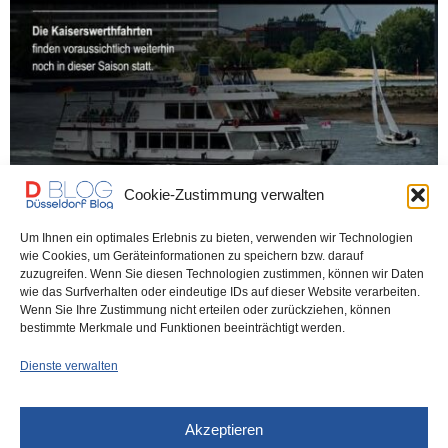
Cookie-Zustimmung verwalten
Um Ihnen ein optimales Erlebnis zu bieten, verwenden wir Technologien
wie Cookies, um Geräteinformationen zu speichern bzw. darauf
zuzugreifen. Wenn Sie diesen Technologien zustimmen, können wir Daten
DÜSSELDORF
VOR 2 MONATEN
wie das Surfverhalten oder eindeutige IDs auf dieser Website verarbeiten.
Wenn Sie Ihre Zustimmung nicht erteilen oder zurückziehen, können
Aus für die Weiße Flotte!
bestimmte Merkmale und Funktionen beeinträchtigt werden.
Dienste verwalten
„Das letzte Wochenende für eine Panoramafahrt, legt die Ohren an
und beeilt euch. Getränke sind…
Akzeptieren
0 SHARES