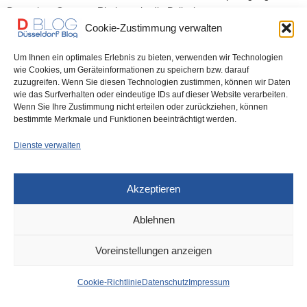
Deutschen Oper am Rhein sucht die Polizei…
Cookie-Zustimmung verwalten
0 SHARES
Um Ihnen ein optimales Erlebnis zu bieten, verwenden wir Technologien
wie Cookies, um Geräteinformationen zu speichern bzw. darauf
zuzugreifen. Wenn Sie diesen Technologien zustimmen, können wir Daten
wie das Surfverhalten oder eindeutige IDs auf dieser Website verarbeiten.
Wenn Sie Ihre Zustimmung nicht erteilen oder zurückziehen, können
IMPRESSUM
DATENSCHUTZ
COOKIE-RICHTLINIE (EU)
bestimmte Merkmale und Funktionen beeinträchtigt werden.
Dienste verwalten
Akzeptieren
Ablehnen
Voreinstellungen anzeigen
Cookie-Richtlinie
Datenschutz
Impressum