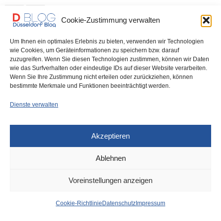
0 SHARES
Cookie-Zustimmung verwalten
Um Ihnen ein optimales Erlebnis zu bieten, verwenden wir Technologien
wie Cookies, um Geräteinformationen zu speichern bzw. darauf
zuzugreifen. Wenn Sie diesen Technologien zustimmen, können wir Daten
IMPRESSUM
DATENSCHUTZ
COOKIE-RICHTLINIE (EU)
wie das Surfverhalten oder eindeutige IDs auf dieser Website verarbeiten.
Wenn Sie Ihre Zustimmung nicht erteilen oder zurückziehen, können
bestimmte Merkmale und Funktionen beeinträchtigt werden.
Dienste verwalten
Akzeptieren
Ablehnen
Voreinstellungen anzeigen
Cookie-Richtlinie
Datenschutz
Impressum