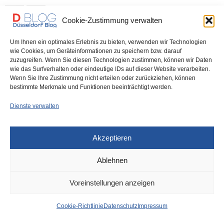
0 SHARES
Cookie-Zustimmung verwalten
Um Ihnen ein optimales Erlebnis zu bieten, verwenden wir Technologien
wie Cookies, um Geräteinformationen zu speichern bzw. darauf
zuzugreifen. Wenn Sie diesen Technologien zustimmen, können wir Daten
IMPRESSUM
DATENSCHUTZ
COOKIE-RICHTLINIE (EU)
wie das Surfverhalten oder eindeutige IDs auf dieser Website verarbeiten.
Wenn Sie Ihre Zustimmung nicht erteilen oder zurückziehen, können
bestimmte Merkmale und Funktionen beeinträchtigt werden.
Dienste verwalten
Akzeptieren
Ablehnen
Voreinstellungen anzeigen
Cookie-Richtlinie
Datenschutz
Impressum