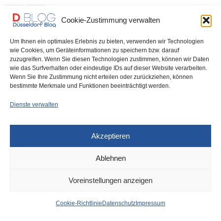
0 SHARES
Cookie-Zustimmung verwalten
Um Ihnen ein optimales Erlebnis zu bieten, verwenden wir Technologien
wie Cookies, um Geräteinformationen zu speichern bzw. darauf
zuzugreifen. Wenn Sie diesen Technologien zustimmen, können wir Daten
IMPRESSUM
DATENSCHUTZ
COOKIE-RICHTLINIE (EU)
wie das Surfverhalten oder eindeutige IDs auf dieser Website verarbeiten.
Wenn Sie Ihre Zustimmung nicht erteilen oder zurückziehen, können
bestimmte Merkmale und Funktionen beeinträchtigt werden.
Dienste verwalten
Akzeptieren
Ablehnen
Voreinstellungen anzeigen
Cookie-Richtlinie
Datenschutz
Impressum