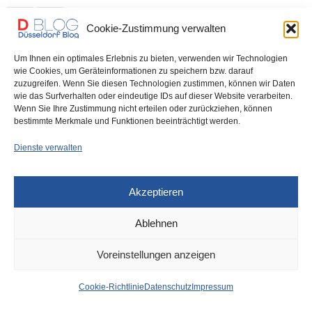
0 SHARES
Cookie-Zustimmung verwalten
Um Ihnen ein optimales Erlebnis zu bieten, verwenden wir Technologien
wie Cookies, um Geräteinformationen zu speichern bzw. darauf
zuzugreifen. Wenn Sie diesen Technologien zustimmen, können wir Daten
IMPRESSUM
DATENSCHUTZ
COOKIE-RICHTLINIE (EU)
wie das Surfverhalten oder eindeutige IDs auf dieser Website verarbeiten.
Wenn Sie Ihre Zustimmung nicht erteilen oder zurückziehen, können
bestimmte Merkmale und Funktionen beeinträchtigt werden.
Dienste verwalten
Akzeptieren
Ablehnen
Voreinstellungen anzeigen
Cookie-Richtlinie
Datenschutz
Impressum