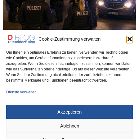
Cookie-Zustimmung verwalten
Um Ihnen ein optimales Erlebnis zu bieten, verwenden wir Technologien
wie Cookies, um Geräteinformationen zu speichern bzw. darauf
POLIZEI
VOR 1 MONAT
zuzugreifen. Wenn Sie diesen Technologien zustimmen, können wir Daten
Heute Abend in Pempelfort: SEK klärt
wie das Surfverhalten oder eindeutige IDs auf dieser Website verarbeiten.
Wenn Sie Ihre Zustimmung nicht erteilen oder zurückziehen, können
Geiselnahme mit Waffeneinsatz
bestimmte Merkmale und Funktionen beeinträchtigt werden.
Dienste verwalten
Die Polizei konnte am heutigen Sonntagabend eine Geiselnahme
gewaltfrei beenden. In einer Wohnung in Pempelfort…
Akzeptieren
0 SHARES
Ablehnen