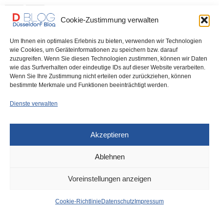
0 SHARES
Cookie-Zustimmung verwalten
Um Ihnen ein optimales Erlebnis zu bieten, verwenden wir Technologien
wie Cookies, um Geräteinformationen zu speichern bzw. darauf
zuzugreifen. Wenn Sie diesen Technologien zustimmen, können wir Daten
IMPRESSUM
DATENSCHUTZ
COOKIE-RICHTLINIE (EU)
wie das Surfverhalten oder eindeutige IDs auf dieser Website verarbeiten.
Wenn Sie Ihre Zustimmung nicht erteilen oder zurückziehen, können
bestimmte Merkmale und Funktionen beeinträchtigt werden.
Dienste verwalten
Akzeptieren
Ablehnen
Voreinstellungen anzeigen
Cookie-Richtlinie
Datenschutz
Impressum