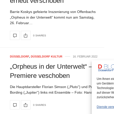
erneut verschoben
Barrie Koskys gefeierte Inszenierung von Offenbachs
„Orpheus in der Unterwelt“ kommt nun am Samstag,
26. Februar…
0 SHARES
DÜSSELDORF
,
DÜSSELDORF KULTUR
16. FEBRUAR 2022
„Orpheus in der Unterwelt“ –
Premiere veschoben
Um Ihnen ei
um Gerätein
Die Hauptdarsteller Florian Simson („Pluto“) und Peter
Technologie
Bording („Jupiter“) links mit Ensemble – Foto: Hans…
auf dieser W
zurückziehe
0 SHARES
Dienste ver