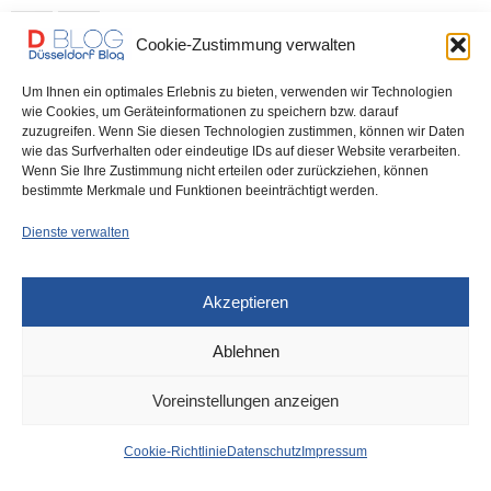
0 SHARES
Cookie-Zustimmung verwalten
Um Ihnen ein optimales Erlebnis zu bieten, verwenden wir Technologien
wie Cookies, um Geräteinformationen zu speichern bzw. darauf
zuzugreifen. Wenn Sie diesen Technologien zustimmen, können wir Daten
IMPRESSUM
DATENSCHUTZ
COOKIE-RICHTLINIE (EU)
wie das Surfverhalten oder eindeutige IDs auf dieser Website verarbeiten.
Wenn Sie Ihre Zustimmung nicht erteilen oder zurückziehen, können
bestimmte Merkmale und Funktionen beeinträchtigt werden.
Dienste verwalten
Akzeptieren
Ablehnen
Voreinstellungen anzeigen
Cookie-Richtlinie
Datenschutz
Impressum