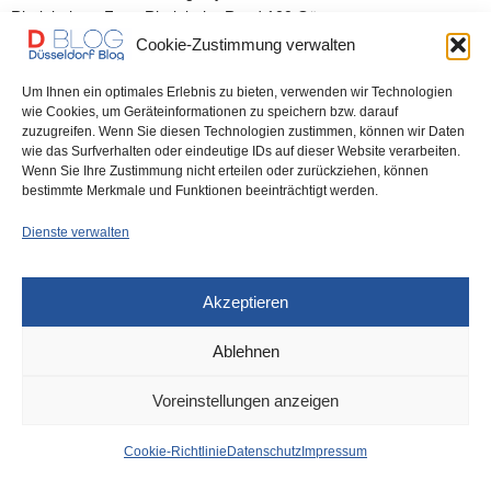
Rheinbahn – Foto: Rheinbahn Rund 100 Gäste…
Cookie-Zustimmung verwalten
0 SHARES
Um Ihnen ein optimales Erlebnis zu bieten, verwenden wir Technologien
wie Cookies, um Geräteinformationen zu speichern bzw. darauf
zuzugreifen. Wenn Sie diesen Technologien zustimmen, können wir Daten
wie das Surfverhalten oder eindeutige IDs auf dieser Website verarbeiten.
Wenn Sie Ihre Zustimmung nicht erteilen oder zurückziehen, können
IMPRESSUM
DATENSCHUTZ
COOKIE-RICHTLINIE (EU)
bestimmte Merkmale und Funktionen beeinträchtigt werden.
Dienste verwalten
Akzeptieren
Ablehnen
Voreinstellungen anzeigen
Cookie-Richtlinie
Datenschutz
Impressum