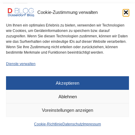
0 SHARES
Cookie-Zustimmung verwalten
Um Ihnen ein optimales Erlebnis zu bieten, verwenden wir Technologien
wie Cookies, um Geräteinformationen zu speichern bzw. darauf
zuzugreifen. Wenn Sie diesen Technologien zustimmen, können wir Daten
IMPRESSUM
DATENSCHUTZ
COOKIE-RICHTLINIE (EU)
wie das Surfverhalten oder eindeutige IDs auf dieser Website verarbeiten.
Wenn Sie Ihre Zustimmung nicht erteilen oder zurückziehen, können
bestimmte Merkmale und Funktionen beeinträchtigt werden.
Dienste verwalten
Akzeptieren
Ablehnen
Voreinstellungen anzeigen
Cookie-Richtlinie
Datenschutz
Impressum