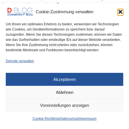
herausragend interpretiert – Foto:…
Cookie-Zustimmung verwalten
0 SHARES
Um Ihnen ein optimales Erlebnis zu bieten, verwenden wir Technologien
wie Cookies, um Geräteinformationen zu speichern bzw. darauf
zuzugreifen. Wenn Sie diesen Technologien zustimmen, können wir Daten
wie das Surfverhalten oder eindeutige IDs auf dieser Website verarbeiten.
Wenn Sie Ihre Zustimmung nicht erteilen oder zurückziehen, können
IMPRESSUM
DATENSCHUTZ
COOKIE-RICHTLINIE (EU)
bestimmte Merkmale und Funktionen beeinträchtigt werden.
Dienste verwalten
Akzeptieren
Ablehnen
Voreinstellungen anzeigen
Cookie-Richtlinie
Datenschutz
Impressum