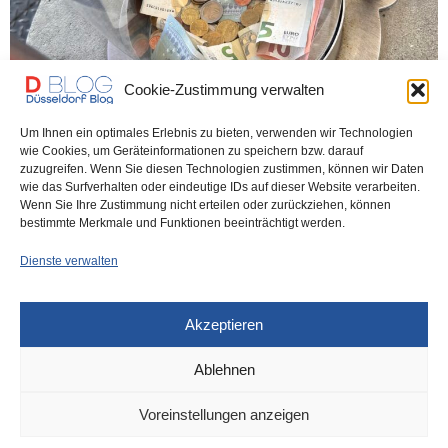
Cookie-Zustimmung verwalten
Um Ihnen ein optimales Erlebnis zu bieten, verwenden wir Technologien
wie Cookies, um Geräteinformationen zu speichern bzw. darauf
zuzugreifen. Wenn Sie diesen Technologien zustimmen, können wir Daten
wie das Surfverhalten oder eindeutige IDs auf dieser Website verarbeiten.
UNCATEGORIZED
19. DEZEMBER 2025
Wenn Sie Ihre Zustimmung nicht erteilen oder zurückziehen, können
Wie viel Trinkgeld zu Weihnachten?
bestimmte Merkmale und Funktionen beeinträchtigt werden.
Dienste verwalten
Der Trinkgeld-Behälter bei Mr. Wash an der Münsterstraße –
normalerweise nur mit Münzen bestückt, gelegentlich…
Akzeptieren
0 SHARES
Ablehnen
Voreinstellungen anzeigen
IMPRESSUM
DATENSCHUTZ
COOKIE-RICHTLINIE (EU)