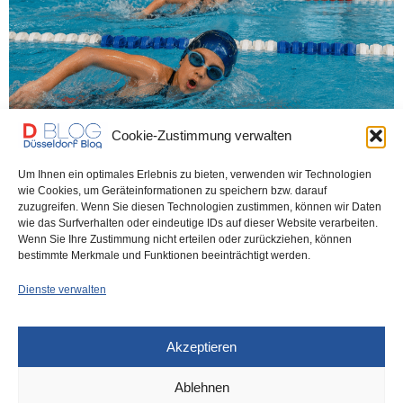
Cookie-Zustimmung verwalten
Um Ihnen ein optimales Erlebnis zu bieten, verwenden wir Technologien
wie Cookies, um Geräteinformationen zu speichern bzw. darauf
GESUNDHEIT
20. MAI 2026
zuzugreifen. Wenn Sie diesen Technologien zustimmen, können wir Daten
Montessori-Grundschule schwimmt
wie das Surfverhalten oder eindeutige IDs auf dieser Website verarbeiten.
Wenn Sie Ihre Zustimmung nicht erteilen oder zurückziehen, können
allen davon
bestimmte Merkmale und Funktionen beeinträchtigt werden.
Dienste verwalten
In Zeiten, in denen immer weniger Kinder Schwimmen lernen, in
Zeiten, in denen bei Bundesjugendspielen…
Akzeptieren
0 SHARES
Ablehnen