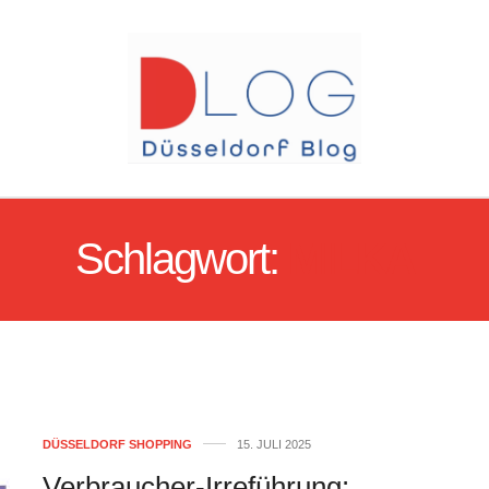
Schlagwort:
MILKA
DÜSSELDORF SHOPPING
15. JULI 2025
Verbraucher-Irreführung: