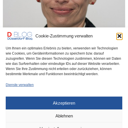
Cookie-Zustimmung verwalten
Um Ihnen ein optimales Erlebnis zu bieten, verwenden wir Technologien
wie Cookies, um Geräteinformationen zu speichern bzw. darauf
DÜSSELDORF
31. JANUAR 2026
zuzugreifen. Wenn Sie diesen Technologien zustimmen, können wir Daten
Warum in NRW mehr Abschiebungen
wie das Surfverhalten oder eindeutige IDs auf dieser Website verarbeiten.
Wenn Sie Ihre Zustimmung nicht erteilen oder zurückziehen, können
scheitern als gelingen
bestimmte Merkmale und Funktionen beeinträchtigt werden.
Dienste verwalten
Wie das Online-Portal NIUS berichtet, sind 2025 in NRW mehr
Abschiebeversuche gescheitert als gelungen. Bis…
Akzeptieren
0 SHARES
Ablehnen