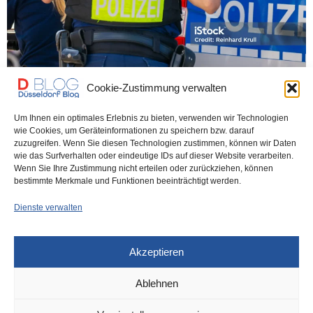
Cookie-Zustimmung verwalten
Um Ihnen ein optimales Erlebnis zu bieten, verwenden wir Technologien
wie Cookies, um Geräteinformationen zu speichern bzw. darauf
POLIZEI
16. SEPTEMBER 2025
zuzugreifen. Wenn Sie diesen Technologien zustimmen, können wir Daten
Raubüberfall in Heerdt –
wie das Surfverhalten oder eindeutige IDs auf dieser Website verarbeiten.
Wenn Sie Ihre Zustimmung nicht erteilen oder zurückziehen, können
Messermann gesucht
bestimmte Merkmale und Funktionen beeinträchtigt werden.
Dienste verwalten
Die Düsseldorfer Kriminalpolizei sucht nach Zeugen eines
Raubüberfalls auf ein Geschäft in Heerdt am gestrigen…
Akzeptieren
0 SHARES
Ablehnen