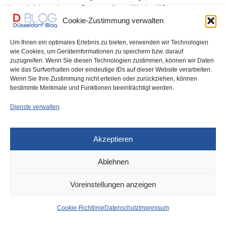
überschrieben, das am Sonntag dieser Woche (18.…
Cookie-Zustimmung verwalten
0 SHARES
Um Ihnen ein optimales Erlebnis zu bieten, verwenden wir Technologien
wie Cookies, um Geräteinformationen zu speichern bzw. darauf
zuzugreifen. Wenn Sie diesen Technologien zustimmen, können wir Daten
wie das Surfverhalten oder eindeutige IDs auf dieser Website verarbeiten.
Wenn Sie Ihre Zustimmung nicht erteilen oder zurückziehen, können
IMPRESSUM
DATENSCHUTZ
COOKIE-RICHTLINIE (EU)
bestimmte Merkmale und Funktionen beeinträchtigt werden.
Dienste verwalten
Akzeptieren
Ablehnen
Voreinstellungen anzeigen
Cookie-Richtlinie
Datenschutz
Impressum