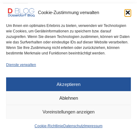
0 SHARES
Cookie-Zustimmung verwalten
Um Ihnen ein optimales Erlebnis zu bieten, verwenden wir Technologien
wie Cookies, um Geräteinformationen zu speichern bzw. darauf
zuzugreifen. Wenn Sie diesen Technologien zustimmen, können wir Daten
IMPRESSUM
DATENSCHUTZ
COOKIE-RICHTLINIE (EU)
wie das Surfverhalten oder eindeutige IDs auf dieser Website verarbeiten.
Wenn Sie Ihre Zustimmung nicht erteilen oder zurückziehen, können
bestimmte Merkmale und Funktionen beeinträchtigt werden.
Dienste verwalten
Akzeptieren
Ablehnen
Voreinstellungen anzeigen
Cookie-Richtlinie
Datenschutz
Impressum