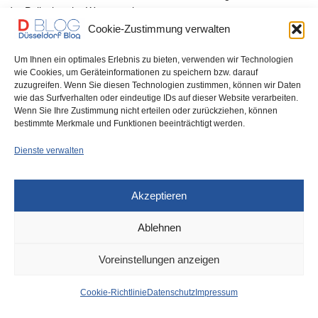
der Polizeiwache Wersten einen…
Cookie-Zustimmung verwalten
0 SHARES
Um Ihnen ein optimales Erlebnis zu bieten, verwenden wir Technologien
wie Cookies, um Geräteinformationen zu speichern bzw. darauf
zuzugreifen. Wenn Sie diesen Technologien zustimmen, können wir Daten
wie das Surfverhalten oder eindeutige IDs auf dieser Website verarbeiten.
Wenn Sie Ihre Zustimmung nicht erteilen oder zurückziehen, können
IMPRESSUM
DATENSCHUTZ
COOKIE-RICHTLINIE (EU)
bestimmte Merkmale und Funktionen beeinträchtigt werden.
Dienste verwalten
Akzeptieren
Ablehnen
Voreinstellungen anzeigen
Cookie-Richtlinie
Datenschutz
Impressum