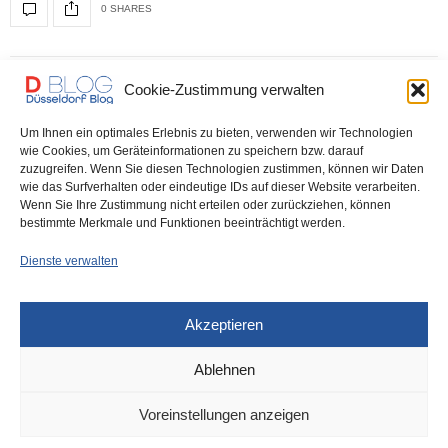
0 SHARES
Cookie-Zustimmung verwalten
DÜSSELDORF
9. DEZEMBER 2021
Die Center Parcs im Allgäu setzen
Um Ihnen ein optimales Erlebnis zu bieten, verwenden wir Technologien
wie Cookies, um Geräteinformationen zu speichern bzw. darauf
auf Expertise aus Düsseldorf –
zuzugreifen. Wenn Sie diesen Technologien zustimmen, können wir Daten
wie das Surfverhalten oder eindeutige IDs auf dieser Website verarbeiten.
Großauftrag für Klüh Cleaning
Wenn Sie Ihre Zustimmung nicht erteilen oder zurückziehen, können
bestimmte Merkmale und Funktionen beeinträchtigt werden.
Der Ferienparkbetreiber Center Parcs hat die Cleaningsparte des
Dienste verwalten
Multiservice-Anbieters Klüh mit Reinigungs- und Logistikleistungen
in…
Akzeptieren
0 SHARES
Ablehnen
Voreinstellungen anzeigen
IMPRESSUM
DATENSCHUTZ
COOKIE-RICHTLINIE (EU)