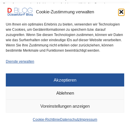
Beauftragung des Multiservice-Anbieters Klüh für Catering-
Leistungen…
Cookie-Zustimmung verwalten
Um Ihnen ein optimales Erlebnis zu bieten, verwenden wir Technologien
0 SHARES
wie Cookies, um Geräteinformationen zu speichern bzw. darauf
zuzugreifen. Wenn Sie diesen Technologien zustimmen, können wir Daten
wie das Surfverhalten oder eindeutige IDs auf dieser Website verarbeiten.
Wenn Sie Ihre Zustimmung nicht erteilen oder zurückziehen, können
bestimmte Merkmale und Funktionen beeinträchtigt werden.
IMPRESSUM
DATENSCHUTZ
COOKIE-RICHTLINIE (EU)
Dienste verwalten
Akzeptieren
Ablehnen
Voreinstellungen anzeigen
Cookie-Richtlinie
Datenschutz
Impressum