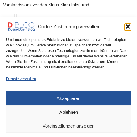
Vorstandsvorsitzenden Klaus Klar (links) und…
0 SHARES
Cookie-Zustimmung verwalten
Um Ihnen ein optimales Erlebnis zu bieten, verwenden wir Technologien
DÜSSELDORF
9. MÄRZ 2023
wie Cookies, um Geräteinformationen zu speichern bzw. darauf
zuzugreifen. Wenn Sie diesen Technologien zustimmen, können wir Daten
Regionalwettbewerb „Jugend forscht“
wie das Surfverhalten oder eindeutige IDs auf dieser Website verarbeiten.
Wenn Sie Ihre Zustimmung nicht erteilen oder zurückziehen, können
erneut zu Gast bei der Rheinbahn
bestimmte Merkmale und Funktionen beeinträchtigt werden.
Dienste verwalten
Jung und neugierig – die Kinder, die bei „Jugend forscht“
mitmachen – Foto: Rheinbahn Zum…
Akzeptieren
0 SHARES
Ablehnen
Voreinstellungen anzeigen
IMPRESSUM
DATENSCHUTZ
COOKIE-RICHTLINIE (EU)