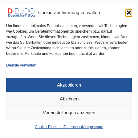
0 SHARES
Cookie-Zustimmung verwalten
Um Ihnen ein optimales Erlebnis zu bieten, verwenden wir Technologien
wie Cookies, um Geräteinformationen zu speichern bzw. darauf
zuzugreifen. Wenn Sie diesen Technologien zustimmen, können wir Daten
IMPRESSUM
DATENSCHUTZ
COOKIE-RICHTLINIE (EU)
wie das Surfverhalten oder eindeutige IDs auf dieser Website verarbeiten.
Wenn Sie Ihre Zustimmung nicht erteilen oder zurückziehen, können
bestimmte Merkmale und Funktionen beeinträchtigt werden.
Dienste verwalten
Akzeptieren
Ablehnen
Voreinstellungen anzeigen
Cookie-Richtlinie
Datenschutz
Impressum