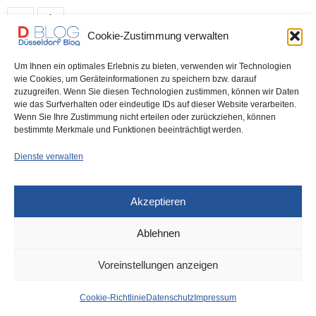
0 SHARES
Cookie-Zustimmung verwalten
Um Ihnen ein optimales Erlebnis zu bieten, verwenden wir Technologien
DÜSSELDORF
10. MÄRZ 2023
wie Cookies, um Geräteinformationen zu speichern bzw. darauf
zuzugreifen. Wenn Sie diesen Technologien zustimmen, können wir Daten
News aus dem Rathaus der Stadt
wie das Surfverhalten oder eindeutige IDs auf dieser Website verarbeiten.
Wenn Sie Ihre Zustimmung nicht erteilen oder zurückziehen, können
Düsseldorf
bestimmte Merkmale und Funktionen beeinträchtigt werden.
Dienste verwalten
Ein Jahr Städtepartnerschaft mit Czernowitz Vor einem Jahr hat der
Stadtrat der Landeshauptstadt Düsseldorf einstimmig…
Akzeptieren
0 SHARES
Ablehnen
Voreinstellungen anzeigen
IMPRESSUM
DATENSCHUTZ
COOKIE-RICHTLINIE (EU)
Cookie-Richtlinie
Datenschutz
Impressum